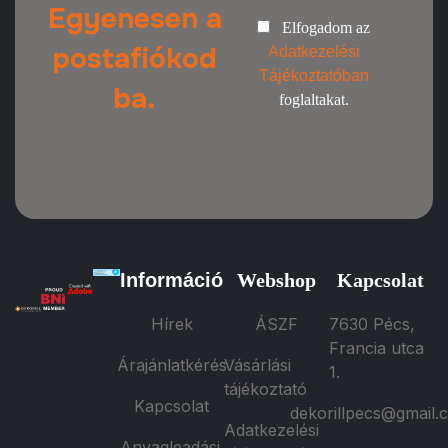
Egyenesen a
Elfogadom az
postafiókod
Adatkezelési
Tájékoztatóban
ba.
foglaltakat.
Információ
Webshop
Kapcsolat
Hírek
ÁSZF
7630 Pécs,
Francia utca
Árajánlatkérés
Vásárlási
1.
tájékoztató
Kapcsolat
dekorillpecs@gmail.
Adatkezelési
Anyagleadási