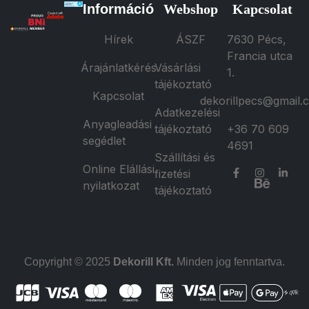
Információ
Webshop
Kapcsolat
Hírek
ÁSZF
7630 Pécs,
Francia utca
Árajánlatkérés
Vásárlási
1.
tájékoztató
Kapcsolat
dekorillpecs@gmail.
Adatkezelési
Anyagleadási
tájékoztató
+36 70 609
segédlet
4691
Szállítási és
Online Elállási
fizetési
nyilatkozat
tájékoztató
Copyright © 2025
Dekorill Kft.
Minden jog fenntartva.