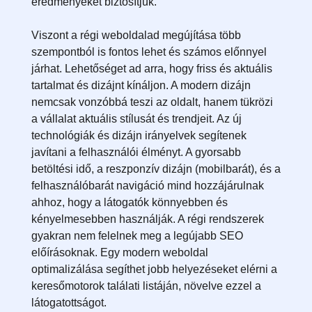
eredményeket biztosítjuk.
Viszont a régi weboldalad megújítása több
szempontból is fontos lehet és számos előnnyel
járhat. Lehetőséget ad arra, hogy friss és aktuális
tartalmat és dizájnt kínáljon. A modern dizájn
nemcsak vonzóbbá teszi az oldalt, hanem tükrözi
a vállalat aktuális stílusát és trendjeit. Az új
technológiák és dizájn irányelvek segítenek
javítani a felhasználói élményt. A gyorsabb
betöltési idő, a reszponzív dizájn (mobilbarát), és a
felhasználóbarát navigáció mind hozzájárulnak
ahhoz, hogy a látogatók könnyebben és
kényelmesebben használják. A régi rendszerek
gyakran nem felelnek meg a legújabb SEO
előírásoknak. Egy modern weboldal
optimalizálása segíthet jobb helyezéseket elérni a
keresőmotorok találati listáján, növelve ezzel a
látogatottságot.