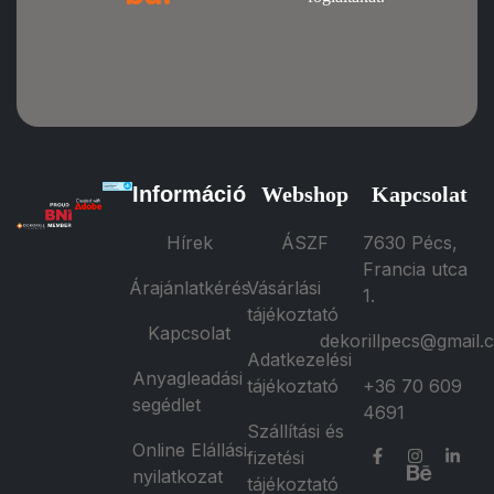
Információ
Webshop
Kapcsolat
Hírek
ÁSZF
7630 Pécs,
Francia utca
Árajánlatkérés
Vásárlási
1.
tájékoztató
Kapcsolat
dekorillpecs@gmail.
Adatkezelési
Anyagleadási
tájékoztató
+36 70 609
segédlet
4691
Szállítási és
Online Elállási
fizetési
nyilatkozat
tájékoztató