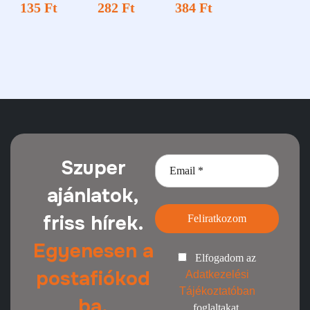
135
Ft
282
Ft
384
Ft
Szuper
ajánlatok,
friss hírek.
Feliratkozom
Egyenesen a
Elfogadom az
postafiókod
Adatkezelési
Tájékoztatóban
ba.
foglaltakat.