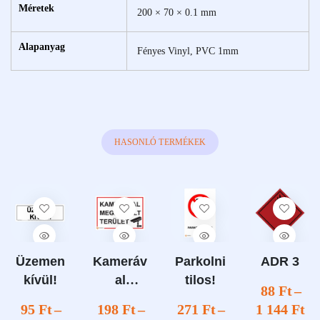
Méretek
200 × 70 × 0.1 mm
Alapanyag
Fényes Vinyl, PVC 1mm
HASONLÓ TERMÉKEK
Üzemen
Kameráv
Parkolni
ADR 3
kívül!
al
tilos!
88
Ft
–
megfigye
95
Ft
–
198
Ft
–
271
Ft
–
1 144
Ft
lt terület