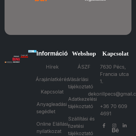
Információ
Webshop
Kapcsolat
Hírek
ÁSZF
7630 Pécs,
Francia utca
Árajánlatkérés
Vásárlási
1.
tájékoztató
Kapcsolat
dekorillpecs@gmail.
Adatkezelési
Anyagleadási
tájékoztató
+36 70 609
segédlet
4691
Szállítási és
Online Elállási
fizetési
nyilatkozat
tájékoztató