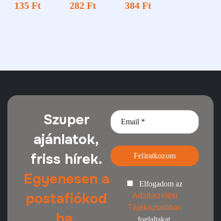
135
Ft
282
Ft
384
Ft
Szuper
ajánlatok,
friss hírek.
Feliratkozom
Egyenesen a
Elfogadom az
postafiókod
Adatkezelési
Tájékoztatóban
ba.
foglaltakat.