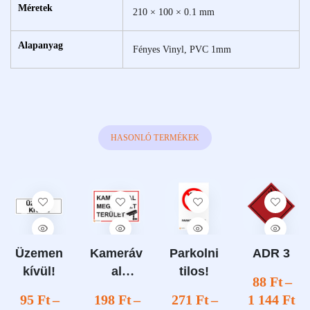
Méretek
210 × 100 × 0.1 mm
Alapanyag
Fényes Vinyl, PVC 1mm
HASONLÓ TERMÉKEK
Üzemen
Kameráv
Parkolni
ADR 3
kívül!
al
tilos!
88
Ft
–
megfigye
95
Ft
–
198
Ft
–
271
Ft
–
1 144
Ft
lt terület