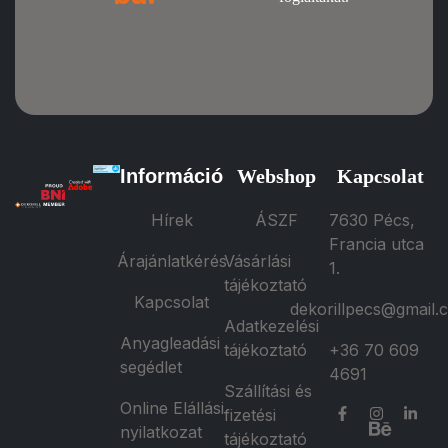
Információ
Webshop
Kapcsolat
Hírek
ÁSZF
7630 Pécs,
Francia utca
Árajánlatkérés
Vásárlási
1.
tájékoztató
Kapcsolat
dekorillpecs@gmail.
Adatkezelési
Anyagleadási
tájékoztató
+36 70 609
segédlet
4691
Szállítási és
Online Elállási
fizetési
nyilatkozat
tájékoztató