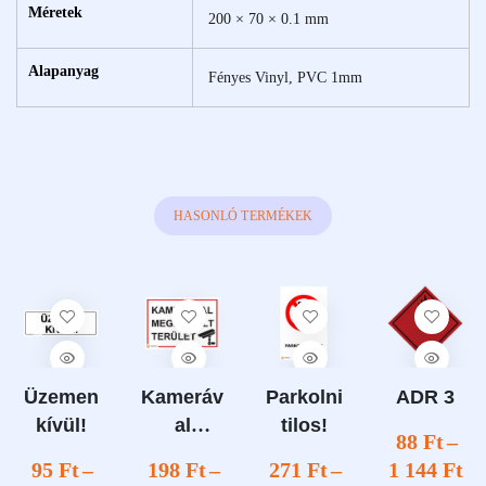
Méretek
200 × 70 × 0.1 mm
Alapanyag
Fényes Vinyl, PVC 1mm
HASONLÓ TERMÉKEK
Üzemen
Kameráv
Parkolni
ADR 3
kívül!
al
tilos!
88
Ft
–
megfigye
95
Ft
–
198
Ft
–
271
Ft
–
1 144
Ft
lt terület