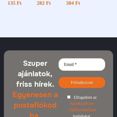
135
Ft
282
Ft
384
Ft
Szuper
ajánlatok,
friss hírek.
Feliratkozom
Egyenesen a
Elfogadom az
postafiókod
Adatkezelési
Tájékoztatóban
ba.
foglaltakat.