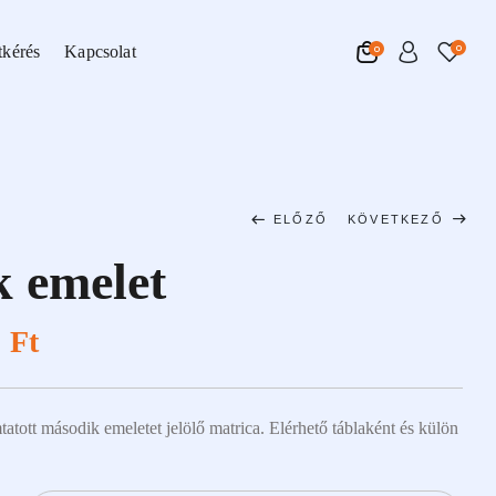
tkérés
Kapcsolat
0
0
ELŐZŐ
KÖVETKEZŐ
 emelet
964
964
Ft
Ft
–
–
1 049
1 049
Ft
Ft
9
Ft
tatott második emeletet jelölő matrica. Elérhető táblaként és külön