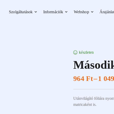
Szolgáltatások
Információk
Webshop
Árajánla
készleten
Második
964
Ft
–
1 04
Utánvilágító fóliára nyom
matricaként is.