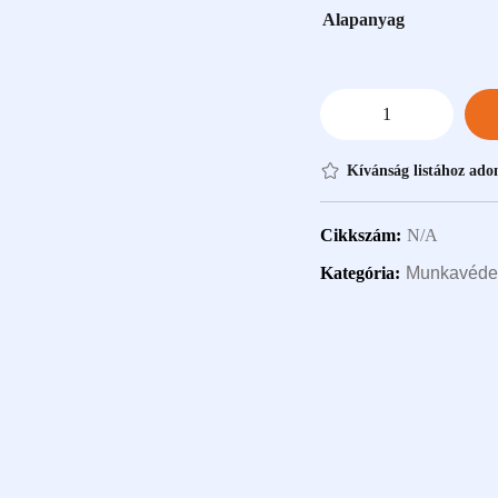
Alapanyag
Kívánság listához ad
Cikkszám:
N/A
Kategória:
Munkavédel