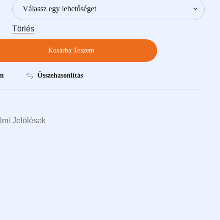
Törlés
Kosárba Teszem
Összehasonlítás
om
mi Jelölések