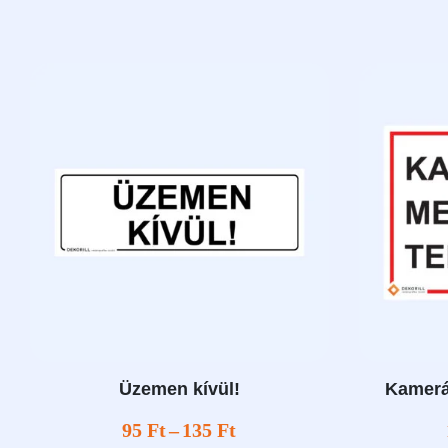
Üzemen kívül!
Kameráv
95
Ft
–
135
Ft