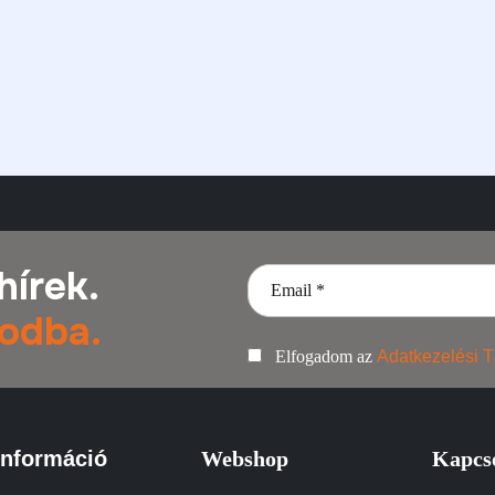
hírek.
odba.
Elfogadom az
Adatkezelési T
Információ
Webshop
Kapcs