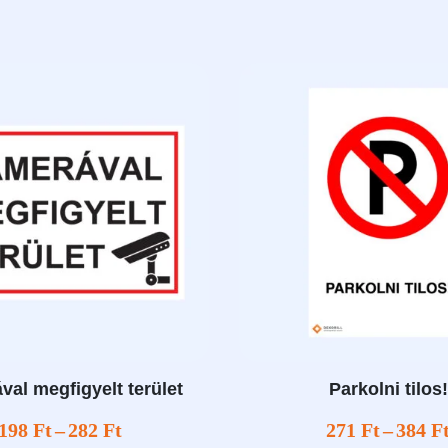
al megfigyelt terület
Parkolni tilos!
198
Ft
–
282
Ft
271
Ft
–
384
F