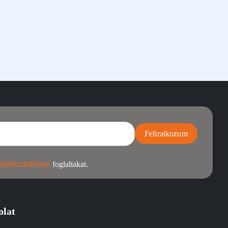
Feliratkozom
ájékoztatóban
foglaltakat.
olat