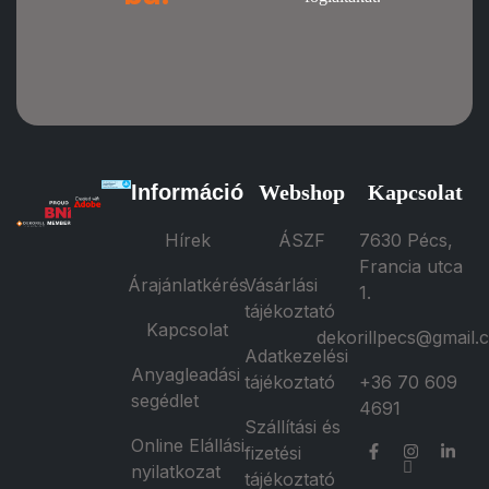
Információ
Webshop
Kapcsolat
Hírek
ÁSZF
7630 Pécs,
Francia utca
Árajánlatkérés
Vásárlási
1.
tájékoztató
Kapcsolat
dekorillpecs@gmail.
Adatkezelési
Anyagleadási
tájékoztató
+36 70 609
segédlet
4691
Szállítási és
Online Elállási
fizetési
nyilatkozat
tájékoztató