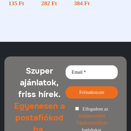
135
Ft
282
Ft
384
Ft
Szuper
ajánlatok,
friss hírek.
Feliratkozom
Egyenesen a
Elfogadom az
postafiókod
Adatkezelési
Tájékoztatóban
ba.
foglaltakat.