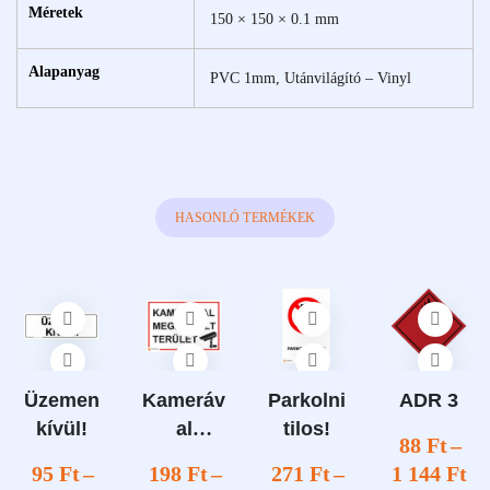
Méretek
150 × 150 × 0.1 mm
Alapanyag
PVC 1mm, Utánvilágító – Vinyl
HASONLÓ TERMÉKEK
Üzemen
Kameráv
Parkolni
ADR 3
kívül!
al
tilos!
88
Ft
–
megfigye
95
Ft
–
198
Ft
–
271
Ft
–
1 144
Ft
lt terület