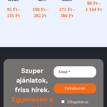
88
Ft
–
megfigye
95
Ft
–
198
Ft
–
271
Ft
–
1 144
Ft
lt terület
135
Ft
282
Ft
384
Ft
Szuper
ajánlatok,
friss hírek.
Feliratkozom
Egyenesen a
Elfogadom az