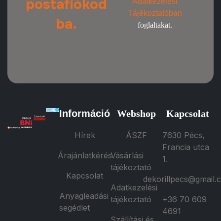
postafiókod
Adatkezelési
Tájékoztatóban
ba.
foglaltakat.
Információ
Webshop
Kapcsolat
Hírek
ÁSZF
7630 Pécs,
Francia utca
Árajánlatkérés
Vásárlási
1.
tájékoztató
Kapcsolat
dekorillpecs@gmail.
Adatkezelési
Anyagleadási
tájékoztató
+36 70 609
segédlet
4691
Szállítási és