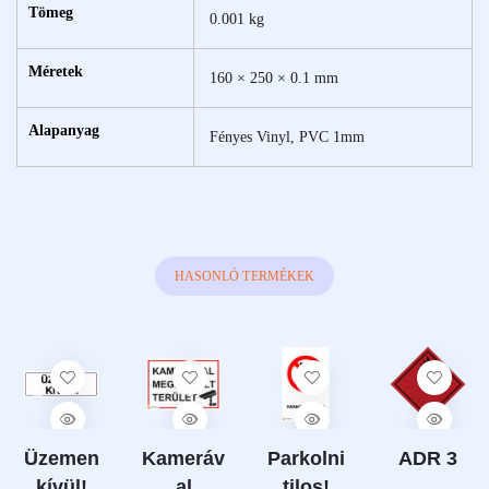
Tömeg
0.001 kg
Méretek
160 × 250 × 0.1 mm
Alapanyag
Fényes Vinyl, PVC 1mm
HASONLÓ TERMÉKEK
Üzemen
Kameráv
Parkolni
ADR 3
kívül!
al
tilos!