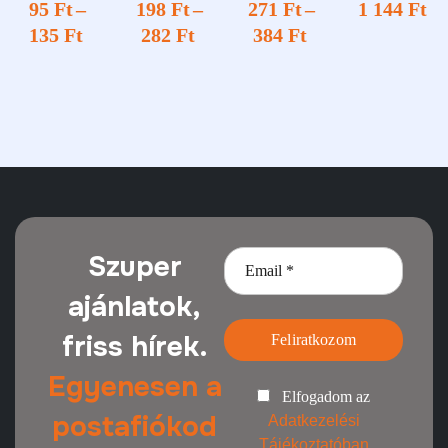
95
Ft
–
198
Ft
–
271
Ft
–
1 144
Ft
lt terület
135
Ft
282
Ft
384
Ft
Szuper
ajánlatok,
friss hírek.
Feliratkozom
Egyenesen a
Elfogadom az
postafiókod
Adatkezelési
Tájékoztatóban