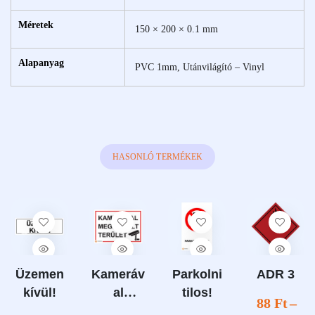
Méretek
150 × 200 × 0.1 mm
Alapanyag
PVC 1mm, Utánvilágító – Vinyl
HASONLÓ TERMÉKEK
Üzemen
Kameráv
Parkolni
ADR 3
kívül!
al
tilos!
88
Ft
–
megfigye