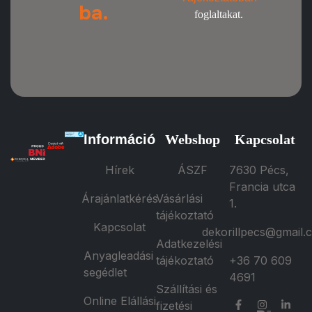
ba.
foglaltakat.
Információ
Webshop
Kapcsolat
Hírek
ÁSZF
7630 Pécs,
Francia utca
Árajánlatkérés
Vásárlási
1.
tájékoztató
Kapcsolat
dekorillpecs@gmail.
Adatkezelési
Anyagleadási
tájékoztató
+36 70 609
segédlet
4691
Szállítási és
Online Elállási
fizetési