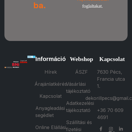
ba.
foglaltakat.
Információ
Webshop
Kapcsolat
Hírek
ÁSZF
7630 Pécs,
Francia utca
Árajánlatkérés
Vásárlási
1.
tájékoztató
Kapcsolat
dekorillpecs@gmail.
Adatkezelési
Anyagleadási
tájékoztató
+36 70 609
segédlet
4691
Szállítási és
Online Elállási
fizetési