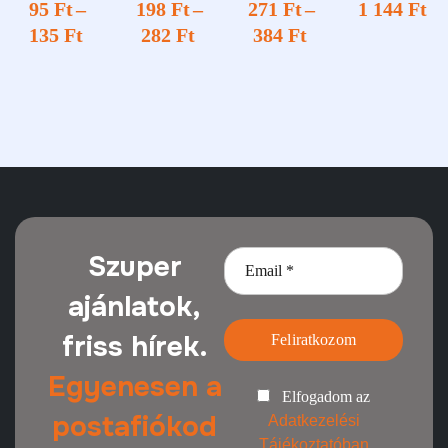
95
Ft
–
198
Ft
–
271
Ft
–
1 144
Ft
lt terület
135
Ft
282
Ft
384
Ft
Szuper
ajánlatok,
friss hírek.
Feliratkozom
Egyenesen a
Elfogadom az
postafiókod
Adatkezelési
Tájékoztatóban