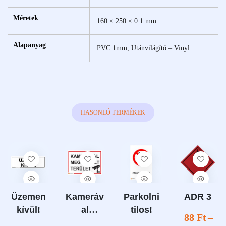
Méretek
160 × 250 × 0.1 mm
Alapanyag
PVC 1mm, Utánvilágító – Vinyl
HASONLÓ TERMÉKEK
Üzemen
Kameráv
Parkolni
ADR 3
kívül!
al
tilos!
88
Ft
–
megfigye