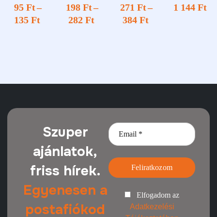
megfigye
95
Ft
–
198
Ft
–
271
Ft
–
1 144
Ft
lt terület
135
Ft
282
Ft
384
Ft
Szuper
ajánlatok,
friss hírek.
Feliratkozom
Egyenesen a
Elfogadom az
postafiókod
Adatkezelési