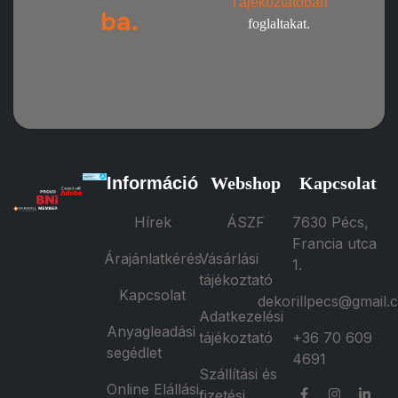
Tájékoztatóban
ba.
foglaltakat.
Információ
Webshop
Kapcsolat
Hírek
ÁSZF
7630 Pécs,
Francia utca
Árajánlatkérés
Vásárlási
1.
tájékoztató
Kapcsolat
dekorillpecs@gmail.
Adatkezelési
Anyagleadási
tájékoztató
+36 70 609
segédlet
4691
Szállítási és
Online Elállási
fizetési