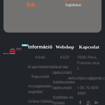
ba.
foglaltakat.
Információ
Webshop
Kapcsolat
Hírek
ÁSZF
7630 Pécs,
Francia utca
Árajánlatkérés
Vásárlási
1.
tájékoztató
Kapcsolat
dekorillpecs@gmail.
Adatkezelési
Anyagleadási
tájékoztató
+36 70 609
segédlet
4691
Szállítási és
Online Elállási
fizetési