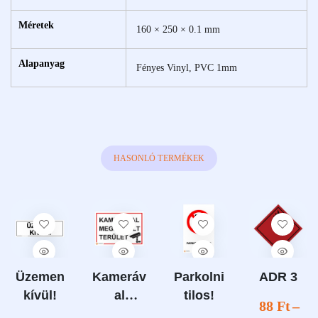
Méretek
160 × 250 × 0.1 mm
Alapanyag
Fényes Vinyl, PVC 1mm
HASONLÓ TERMÉKEK
Üzemen
Kameráv
Parkolni
ADR 3
kívül!
al
tilos!
88
Ft
–
megfigye