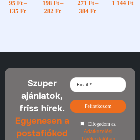
95
Ft
–
198
Ft
–
271
Ft
–
1 144
Ft
lt terület
135
Ft
282
Ft
384
Ft
Szuper
ajánlatok,
friss hírek.
Feliratkozom
Egyenesen a
Elfogadom az
postafiókod
Adatkezelési
Tájékoztatóban